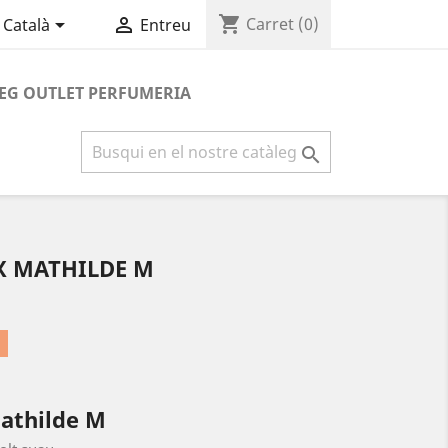
shopping_cart


Carret
(0)
Català
Entreu
EG OUTLET PERFUMERIA

X MATHILDE M
Mathilde M