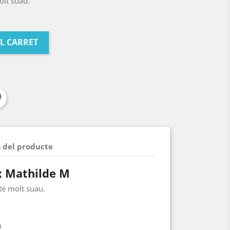
olt suau.
AL CARRET
s del producte
x Mathilde M
te molt suau.
m