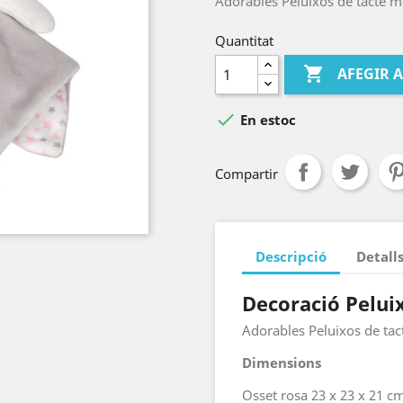
Adorables Peluixos de tacte m
Quantitat

AFEGIR 

En estoc
Compartir
Descripció
Detall
Decoració Pelui
Adorables Peluixos de tac
Dimensions
Osset rosa 23 x 23 x 21 c