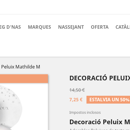
EG D'NAS
MARQUES
NASSEJANT
OFERTA
CATÀL
 Peluix Mathilde M
DECORACIÓ PELUI
14,50 €
7,25 €
ESTALVIA UN 50%
Impostos inclosos
Decoració Peluix 