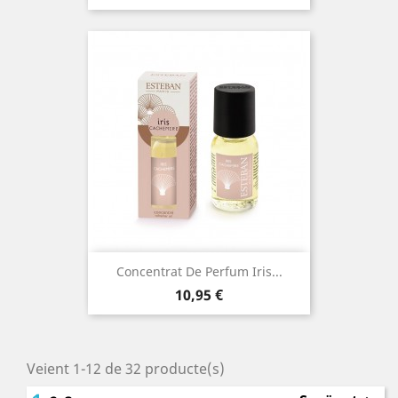
Concentrat De Perfum Iris...
Preu
10,95 €
Veient 1-12 de 32 producte(s)