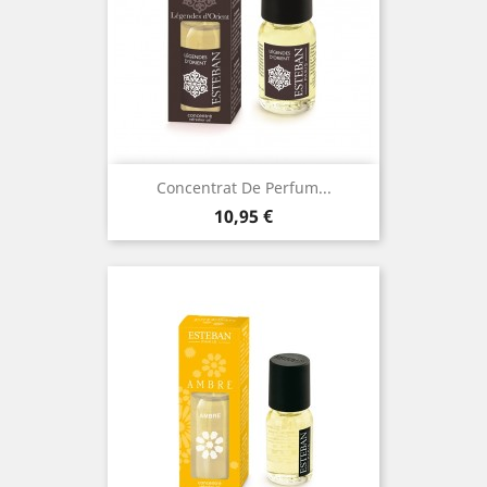
Concentrat De Perfum...
Preu
10,95 €