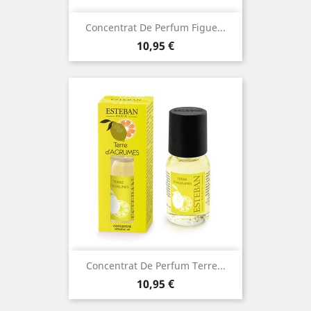
Concentrat De Perfum Figue...
Preu
10,95 €
Concentrat De Perfum Terre...
Preu
10,95 €