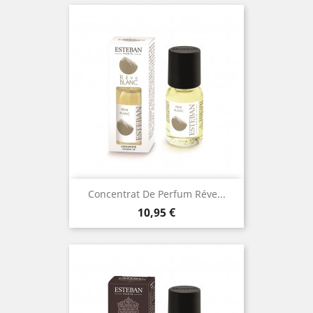
Concentrat De Perfum Réve...
Preu
10,95 €