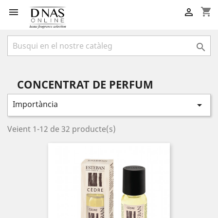
shopping_cart



CONCENTRAT DE PERFUM
Importància

Veient 1-12 de 32 producte(s)