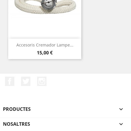
Accesoris Cremador Lampe...
Preu
15,00 €
Facebook
Twitter
Instagram
PRODUCTES

NOSALTRES
