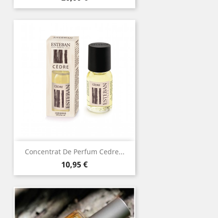
Concentrat De Perfum Cedre...
Preu
10,95 €