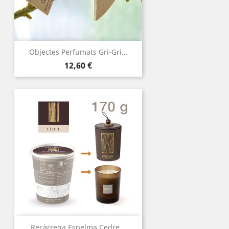
Objectes Perfumats Gri-Gri...
Preu
12,60 €
Recàrrega Espelma Cedre...