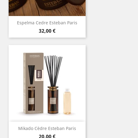
Espelma Cedre Esteban Paris
Preu
32,00 €
Mikado Cèdre Esteban Paris
Preu
20,00 €