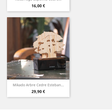
Preu
16,00 €
Mikado Arbre Cedre Esteban...
Preu
29,90 €