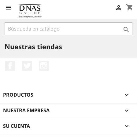
shopping_cart



Nuestras tiendas
Facebook
Twitter
Instagram
PRODUCTOS

NUESTRA EMPRESA

SU CUENTA
